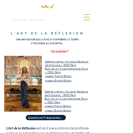
PÉNÉLOPE HARDY
COACHING QUANTIQUE
L'ART DE LA RÉFLEXION
UNE INVITATION EXCLUSIVE À SUSPENDRE LE TEMPS
ET REVENIR À L'ESSENTIEL.
Où acheter?
Galerie Aveline – 94 rue du Faubourg
Saint Honoré - 75008 Paris
Buci News – 4 rue gregoire de Tours
– 75006 Paris
Amazon French Edition
Amazon English Edition
Galerie Aveline – 94 rue du Faubourg
Saint Honoré - 75008 Paris
Buci News – 4 rue gregoire de Tours
– 75006 Paris
Amazon French Edition
Amazon English Edition
Questions Fréquentes...
L'Art de la Réflexion
est né d’une synchronicité profonde.
Alors que je marchais sur un chemin sacré, une porte est