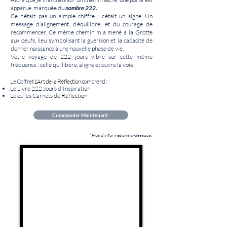
apparue, marquée du
nombre 222.
Ce n’était pas un simple chiffre : c’était un signe. Un
message d’alignement, d’équilibre, et du courage de
recommencer. Ce même chemin m'a mené à la Grotte
aux oeufs, lieu symbolisant la guérison et la capacité de
donner naissance à une nouvelle phase de vie.
Votre voyage de 222 jours vibre sur cette même
fréquence : celle qui libère, aligne et ouvre la voie.
Le Coffret
L'Art de la Réflection c
omprend :
Le Livre 222 Jours d'Inspiration
Le ou les Carnets de
Réflection
Commander Maintenant
*Plus d’informations ci-dessous.